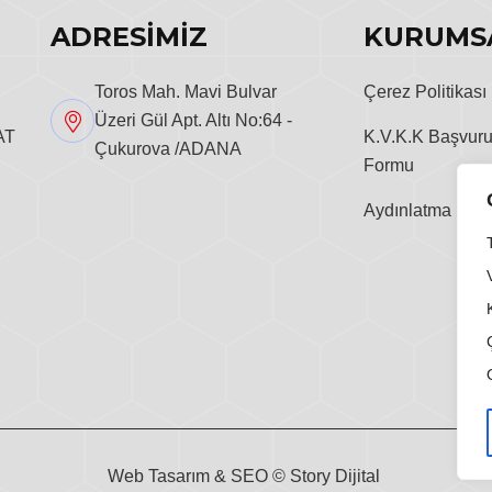
ADRESİMİZ
KURUMS
Toros Mah. Mavi Bulvar
Çerez Politikası
Üzeri Gül Apt. Altı No:64 -
K.V.K.K Başvur
AT
Çukurova /ADANA
Formu
Aydınlatma Metn
Web Tasarım & SEO ©
Story Dijital