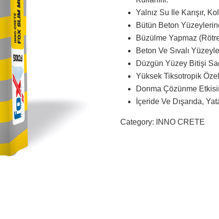
Yalnız Su Ile Karışır, Ko
Bütün Beton Yüzeylerine
Büzülme Yapmaz (rötre
Beton Ve Sıvalı Yüzeyl
Düzgün Yüzey Bitişi Sağ
Yüksek Tiksotropik Özell
Donma Çözünme Etkisine
İçeride Ve Dışarıda, Ya
Category:
INNO CRETE