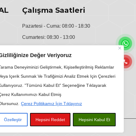
AL
Çalışma Saatleri
Pazartesi - Cuma: 08:00 - 18:30
Cumartesi: 08:30 - 13:00
u
Pazar: Kapalı
Gizliliğinize Değer Veriyoruz
i
Tarama Deneyiminizi Geliştirmek, Kişiselleştirilmiş Reklamlar
Veya Içerik Sunmak Ve Trafiğimizi Analiz Etmek Için Çerezleri
Kullanıyoruz. "Tümünü Kabul Et" Seçeneğine Tıklayarak
Çerez Kullanımımızı Kabul Etmiş
Olursunuz.
Çerez Politikamız İçin Tıklayınız
Özelleştir
Hepsini Reddet
Hepsini Kabul Et