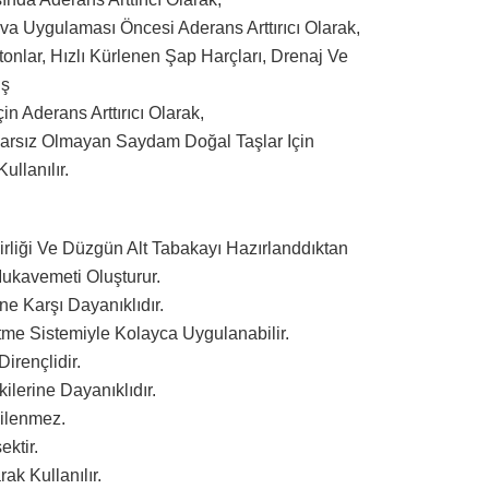
va Uygulaması Öncesi Aderans Arttırıcı Olarak,
tonlar, Hızlı Kürlenen Şap Harçları, Drenaj Ve
ış
n Aderans Arttırıcı Olarak,
arsız Olmayan Saydam Doğal Taşlar Için
ullanılır.
liği Ve Düzgün Alt Tabakayı Hazırlanddıktan
ukavemeti Oluşturur.
 Karşı Dayanıklıdır.
tme Sistemiyle Kolayca Uygulanabilir.
irençlidir.
ilerine Dayanıklıdır.
ilenmez.
ktir.
ak Kullanılır.