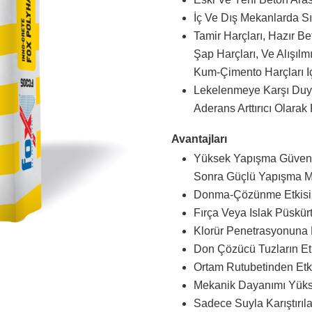
İç Ve Dış Mekanlarda Sı
Tamir Harçları, Hazır Be
Şap Harçları, Ve Alışılm
Kum-Çimento Harçları Içi
Lekelenmeye Karşı Duy
Aderans Arttırıcı Olarak K
Avantajları
Yüksek
Yapışma Güvenir
Sonra Güçlü Yapışma M
Donma-Çözünme Etkisine
Fırça Veya Islak Püskür
Klorür Penetrasyonuna D
Don Çözücü Tuzların Etk
Ortam Rutubetinden Etk
Mekanik Dayanımı Yükse
Sadece Suyla Karıştırılar