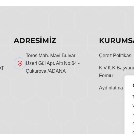
ADRESİMİZ
KURUMS
Toros Mah. Mavi Bulvar
Çerez Politikası
Üzeri Gül Apt. Altı No:64 -
K.V.K.K Başvur
AT
Çukurova /ADANA
Formu
Aydınlatma Metn