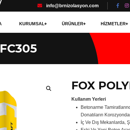
info@brnizolasyon.com
A
KURUMSAL
ÜRÜNLER
HİZMETLER
FC305
FOX POLY
Kullanım Yerleri
Betonarme Tamiratların
Donatıların Korozyond
İç Ve Dış Mekanlarda, Ş
Eski Ve Yeni Beton Arası