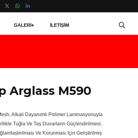
GALERİ
İLETİŞİM
p Arglass M590
Mesh, Alkali Dayanımlı Polimer Laminasyonuyla
kle Tuğla Ve Taș Duvarların Güçlendirilmesi,
ğlamlaștırılması Ve Korunması Için Geliștirilmiș