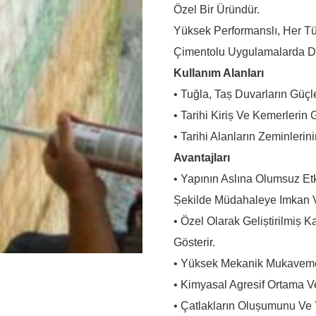
Özel Bir Üründür.
Yüksek Performanslı, Her T
Çimentolu Uygulamalarda Da 
Kullanım Alanları
• Tuğla, Taș Duvarların Güç
• Tarihi Kiriș Ve Kemerlerin 
• Tarihi Alanların Zeminlerin
Avantajları
• Yapının Aslına Olumsuz Et
Șekilde Müdahaleye Imkan V
• Özel Olarak Geliștirilmiș
Gösterir.
• Yüksek Mekanik Mukavemet
• Kimyasal Agresif Ortama Ve
• Çatlakların Olușumunu Ve 