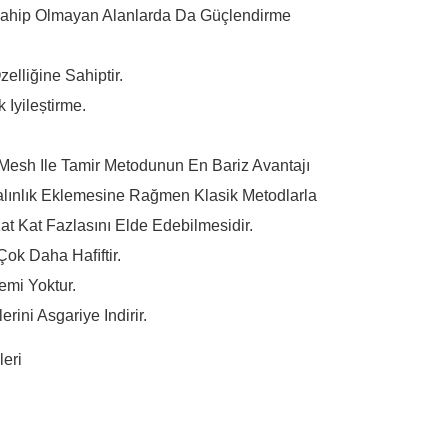
Sahip Olmayan Alanlarda Da Güçlendirme
elliğine Sahiptir.
Iyileștirme.
 Ile Tamir Metodunun En Bariz Avantajı
alınlık Eklemesine Rağmen Klasik Metodlarla
at Kat Fazlasını Elde Edebilmesidir.
Çok Daha Haﬁftir.
emi Yoktur.
rini Asgariye Indirir.
eri