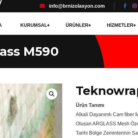
info@brnizolasyon.com
A
KURUMSAL
ÜRÜNLER
HİZMETLER
lass M590
Teknowra
Ürün Tanımı
Alkali Dayanımlı Cam FIber 
Olușan ARGLASS Mesh Özelli
Tarihi Bölge Zeminlerinin Sa