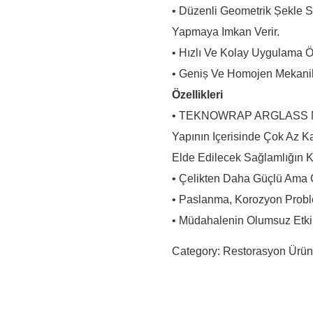
• Düzenli Geometrik Șekle 
Yapmaya Imkan Verir.
• Hızlı Ve Kolay Uygulama Öz
• Geniș Ve Homojen Mekanik 
Özellikleri
• TEKNOWRAP ARGLASS Mesh
Yapının Içerisinde Çok Az K
Elde Edilecek Sağlamlığın K
• Çelikten Daha Güçlü Ama 
• Paslanma, Korozyon Probl
• Müdahalenin Olumsuz Etkile
Category:
Restorasyon Ürünl