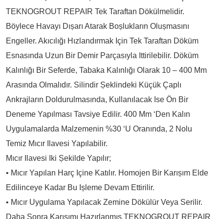
TEKNOGROUT REPAIR Tek Taraftan Dökülmelidir.
Böylece Havayı Dıșarı Atarak Boșlukların Olușmasını
Engeller. Akıcılığı Hızlandırmak Için Tek Taraftan Döküm
Esnasında Uzun Bir Demir Parçasıyla Ittirilebilir. Döküm
Kalınlığı Bir Seferde, Tabaka Kalınlığı Olarak 10 – 400 Mm
Arasında Olmalıdır. Silindir Șeklindeki Küçük Çaplı
Ankrajların Doldurulmasında, Kullanılacak Ise Ön Bir
Deneme Yapılması Tavsiye Edilir. 400 Mm ‘den Kalın
Uygulamalarda Malzemenin %30 ‘u Oranında, 2 Nolu
Temiz Mıcır Ilavesi Yapılabilir.
Mıcır Ilavesi Iki Șekilde Yapılır;
• Mıcır Yapılan Harç Içine Katılır. Homojen Bir Karıșım Elde
Edilinceye Kadar Bu Ișleme Devam Ettirilir.
• Mıcır Uygulama Yapılacak Zemine Dökülür Veya Serilir.
Daha Sonra Karıșımı Hazırlanmıș TEKNOGROUT REPAIR