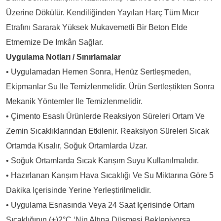
Üzerine Dökülür. Kendiliğinden Yayılan Harç Tüm Mıcır
Etrafını Sararak Yüksek Mukavemetli Bir Beton Elde
Etmemize De Imkân Sağlar.
Uygulama Notları / Sınırlamalar
• Uygulamadan Hemen Sonra, Henüz Sertleșmeden,
Ekipmanlar Su Ile Temizlenmelidir. Ürün Sertleștikten Sonra
Mekanik Yöntemler Ile Temizlenmelidir.
• Çimento Esaslı Ürünlerde Reaksiyon Süreleri Ortam Ve
Zemin Sıcaklıklarından Etkilenir. Reaksiyon Süreleri Sıcak
Ortamda Kısalır, Soğuk Ortamlarda Uzar.
• Soğuk Ortamlarda Sıcak Karıșım Suyu Kullanılmalıdır.
• Hazırlanan Karıșım Hava Sıcaklığı Ve Su Miktarına Göre 5
Dakika Içerisinde Yerine Yerleștirilmelidir.
• Uygulama Esnasında Veya 24 Saat Içerisinde Ortam
Sıcaklığının (+)2°C ‘nin Altına Düșmesi Bekleniyorsa