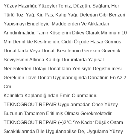
Yüzey Hazırlığı: Yüzeyler Temiz, Düzgün, Sağlam, Her
Türlü Toz, Yağ, Kir, Pas, Kalıp Yağı, Deterjan Gibi Benzeri
Yapıșmayı Engelleyici Maddelerden Ve Atıklardan
Arındırılmalıdır. Tamir Köșelerini Dikey Olarak Minimum 10
Mm Derinlikte Kesilmelidir. Ciddi Ölçüde Hasar Görmüș
Donatılarda Veya Donatı Kesitlerinin Gereken Güvenlik
Seviyesinin Altında Kaldığı Durumlarda Yapısal
Nedenlerden Dolayı Donatıların Yenisiyle Değiștirilmesi
Gereklidir. İlave Donatı Uygulandığında Donatının En Az 2
Cm
Kalınlıkta Kaplandığından Emin Olunmalıdır.
TEKNOGROUT REPAIR Uygulanmadan Önce Yüzey
Buzunun Tamamen Eritilmiș Olması Gerekmektedir.
TEKNOGROUT REPAIR (+)2°C ‘ye Kadar Düșük Ortam
Sıcaklıklarında Bile Uygulanabilse De, Uygulama Yüzey