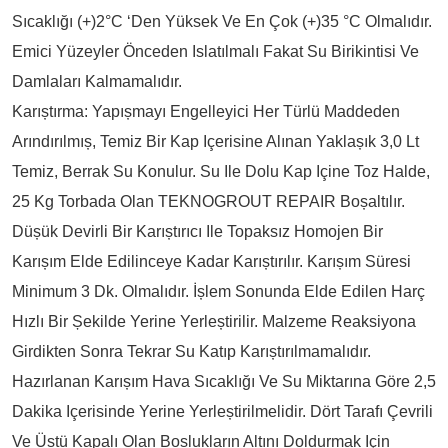
Sıcaklığı (+)2°C ‘den Yüksek Ve En Çok (+)35 °C Olmalıdır.
Emici Yüzeyler Önceden Islatılmalı Fakat Su Birikintisi Ve
Damlaları Kalmamalıdır.
Karıștırma: Yapıșmayı Engelleyici Her Türlü Maddeden
Arındırılmıș, Temiz Bir Kap Içerisine Alınan Yaklașık 3,0 Lt
Temiz, Berrak Su Konulur. Su Ile Dolu Kap Içine Toz Halde,
25 Kg Torbada Olan TEKNOGROUT REPAIR Boșaltılır.
Düșük Devirli Bir Karıștırıcı Ile Topaksız Homojen Bir
Karıșım Elde Edilinceye Kadar Karıștırılır. Karıșım Süresi
Minimum 3 Dk. Olmalıdır. İșlem Sonunda Elde Edilen Harç
Hızlı Bir Șekilde Yerine Yerleștirilir. Malzeme Reaksiyona
Girdikten Sonra Tekrar Su Katıp Karıștırılmamalıdır.
Hazırlanan Karıșım Hava Sıcaklığı Ve Su Miktarına Göre 2,5
Dakika Içerisinde Yerine Yerleștirilmelidir. Dört Tarafı Çevrili
Ve Üstü Kapalı Olan Boșlukların Altını Doldurmak Için