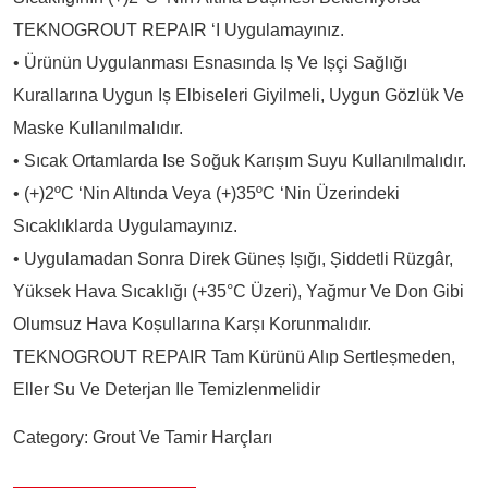
TEKNOGROUT REPAIR ‘i Uygulamayınız.
• Ürünün Uygulanması Esnasında Iș Ve Ișçi Sağlığı
Kurallarına Uygun Iș Elbiseleri Giyilmeli, Uygun Gözlük Ve
Maske Kullanılmalıdır.
• Sıcak Ortamlarda Ise Soğuk Karıșım Suyu Kullanılmalıdır.
• (+)2ºC ‘nin Altında Veya (+)35ºC ‘nin Üzerindeki
Sıcaklıklarda Uygulamayınız.
• Uygulamadan Sonra Direk Güneș Ișığı, Șiddetli Rüzgâr,
Yüksek Hava Sıcaklığı (+35°C Üzeri), Yağmur Ve Don Gibi
Olumsuz Hava Koșullarına Karșı Korunmalıdır.
TEKNOGROUT REPAIR Tam Kürünü Alıp Sertleșmeden,
Eller Su Ve Deterjan Ile Temizlenmelidir
Category:
Grout Ve Tamir Harçları