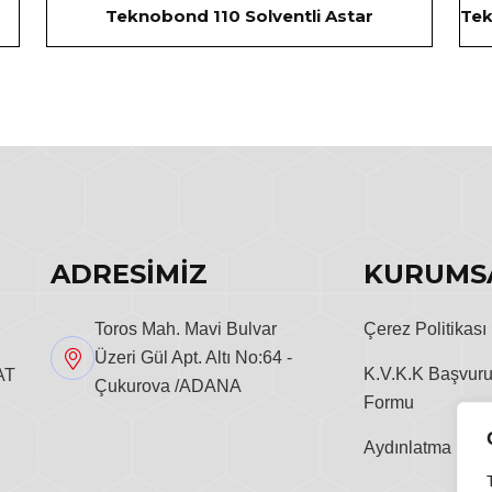
Teknobond 110 Solventli Astar
ADRESİMİZ
KURUMS
Toros Mah. Mavi Bulvar
Çerez Politikası
Üzeri Gül Apt. Altı No:64 -
K.V.K.K Başvur
AT
Çukurova /ADANA
Formu
Aydınlatma Metn