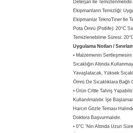
Deterjan Ile Temizlenmelidir.
Ekipmanların Temizliği: U
Ekipmanlar TeknoTiner Ile T
Pota Ömrü (Potlife): 20°C Sı
Temizlenebilme Süresi: 20°C
Uygulama Notları / Sınırla
• Malzemenin Sertleşmesini
Sıcaklığın Altında Kullanmay
Yavaşlatacak, Yüksek Sıcaklı
Ömrü De Sıcaklıklara Bağlı 
• Ürün Ciltte Tahriş Yapabil
Kullanılmalıdır. İşe Başlam
Harcın Gözle Teması Halinde
Doktora Başvurmalıdır.
• 0°C ‘nin Altında Uzun Sür