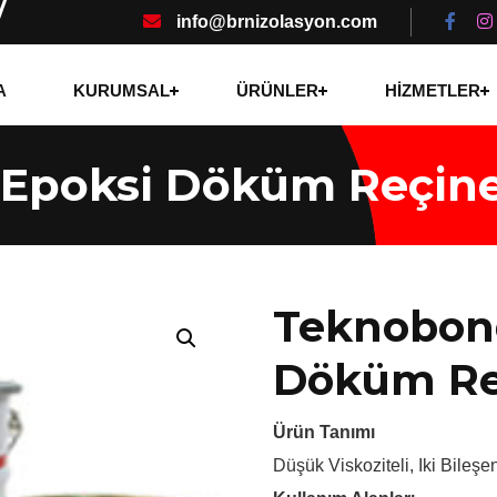
info@brnizolasyon.com
A
KURUMSAL
ÜRÜNLER
HİZMETLER
Epoksi Döküm Reçine
Teknobon
Döküm Re
Ürün Tanımı
Düşük Viskoziteli, Iki Bileşe