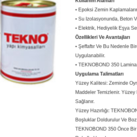
Kullanım Alanları
• Epoksi Zemin Kaplamalarınd
• Su Izolasyonunda, Beton V
• Elektrik, Hediyelik Eşya S
Özellikleri Ve Avantajları
• Şeffaftır Ve Bu Nedenle B
Uygulanabilir.
• TEKNOBOND 350 Laminasyon
Uygulama Talimatları
Yüzey Kalitesi: Zeminde Oyna
Maddeler Temizlenir. Yüze
Sağlanır.
Yüzey Hazırlığı: TEKNOBOND
Boşluklar Doldurulur Ve Boz
TEKNOBOND 350 Önce Bir D