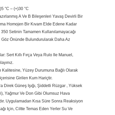
)5 °C – (+)30 °C
azırlanmış A Ve B Bileşenleri Yavaş Devirli Bir
, Karışma Homojen Bir Kıvam Elde Edene Kadar
350 Setinin Tamamen Kullanılamayacağı
rı Göz Önünde Bulundurularak Daha Az
: Sert Kıllı Fırça Veya Rulo Ile Manuel,
layınız.
ton Kalitesine, Yüzey Durumuna Bağlı Olarak
çerisine Girilen Kum Hariçtir.
 Direk Güneş Işığı, Şiddetli Rüzgar , Yüksek
eri), Yağmur Ve Don Gibi Olumsuz Hava
ıdır. Uygulamadan Kısa Süre Sonra Reaksiyon
ğı Için, Ciltte Temas Eden Yerler Su Ve