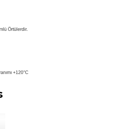
mlü Örtülerdir.
yanımı +120°C
s