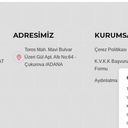
ADRESİMİZ
KURUMS
Toros Mah. Mavi Bulvar
Çerez Politikası
Üzeri Gül Apt. Altı No:64 -
K.V.K.K Başvur
AT
Çukurova /ADANA
Formu
Aydınlatma Metn