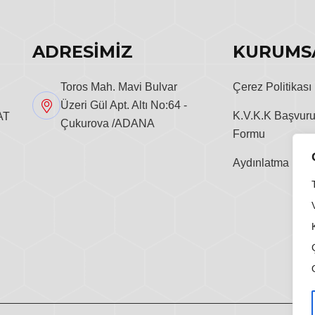
ADRESİMİZ
KURUMS
Toros Mah. Mavi Bulvar
Çerez Politikası
Üzeri Gül Apt. Altı No:64 -
K.V.K.K Başvur
AT
Çukurova /ADANA
Formu
Aydınlatma Metn