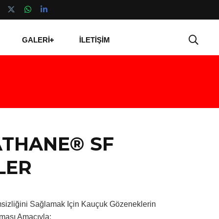
GALERİ
İLETİŞİM
ATHANE® SF
LER
msizliğini Sağlamak Için Kauçuk Gözeneklerin
lması Amacıyla;