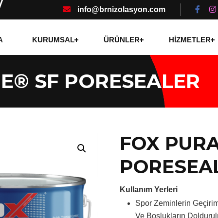
info@brnizolasyon.com
A
KURUMSAL
ÜRÜNLER
HİZMETLER
E® SF PORESEALER
FOX PUR
PORESEA
Kullanım Yerleri
Spor Zeminlerin Geçiri
Ve Boşlukların Dolduru