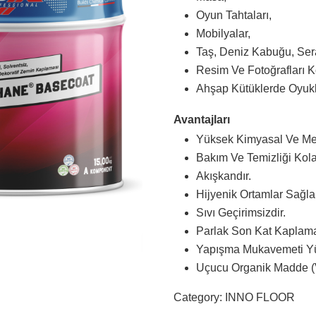
Oyun Tahtaları,
Mobilyalar,
Taş, Deniz Kabuğu, Se
Resim Ve Fotoğrafları 
Ahşap Kütüklerde Oyukla
Avantajları
Yüksek Kimyasal Ve Me
Bakım Ve Temizliği Kola
Akışkandır.
Hijyenik Ortamlar Sağla
Sıvı Geçirimsizdir.
Parlak Son Kat Kaplama 
Yapışma Mukavemeti Yü
Uçucu Organik Madde (
Category:
INNO FLOOR