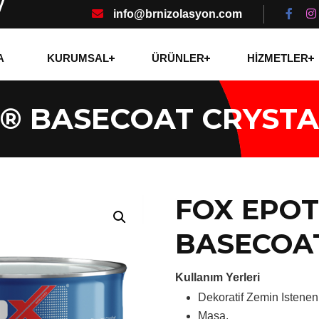
info@brnizolasyon.com
A
KURUMSAL
ÜRÜNLER
HİZMETLER
® BASECOAT CRYSTA
FOX EPO
BASECOA
Kullanım Yerleri
Dekoratif Zemin Istenen
Masa,