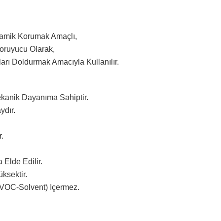
ramik Korumak Amaçlı,
Koruyucu Olarak,
rı Doldurmak Amacıyla Kullanılır.
kanik Dayanıma Sahiptir.
ydır.
r.
Elde Edilir.
ksektir.
VOC-Solvent) Içermez.