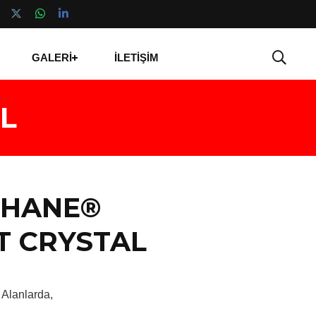
GALERİ
İLETİŞİM
L
THANE®
T CRYSTAL
 Alanlarda,