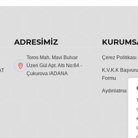
ADRESİMİZ
KURUMS
Toros Mah. Mavi Bulvar
Çerez Politikası
Üzeri Gül Apt. Altı No:64 -
K.V.K.K Başvur
AT
Çukurova /ADANA
Formu
Aydınlatma Metn