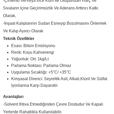
-Çimento Ve/veya Ince Kum Ile Oluşturulan Harç Ve
Sıvaların Içine Geçirimsizlik Ve Aderans Arttırıcı Katkı
Olarak,
-İnşaat Kalıplarının Sudan Esneyip Bozulmasını Önlemek
Ve Kalıp Ayırıcı Olarak
Teknik Özellikler
Esası: Bitüm Emülsyonu
Renk: Koyu Kahverengi
Yoğunluk: Ort. 1kg/lt
Parlama Noktası: Parlama Olmaz
Uygulama Sıcaklığı: +5°C/ +35°C
Kimyasal Direnci: Seyreltik Asit, Alkali,klorit Ve Sülfat
Iyonlarına Karşı Dayanıklı
Avantajları
-Solvent Ihtiva Etmediğinden Çevre Dostudur Ve Kapalı
Yerlerde Rahatlıkla Kullanılabilir.