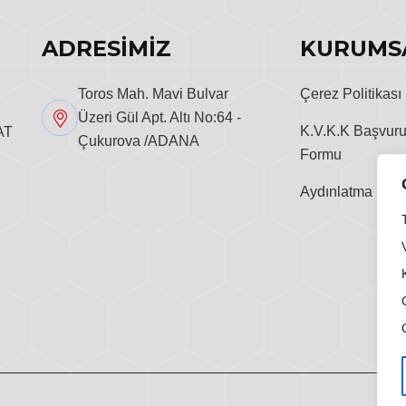
ADRESİMİZ
KURUMS
Toros Mah. Mavi Bulvar
Çerez Politikası
Üzeri Gül Apt. Altı No:64 -
K.V.K.K Başvur
AT
Çukurova /ADANA
Formu
Aydınlatma Metn