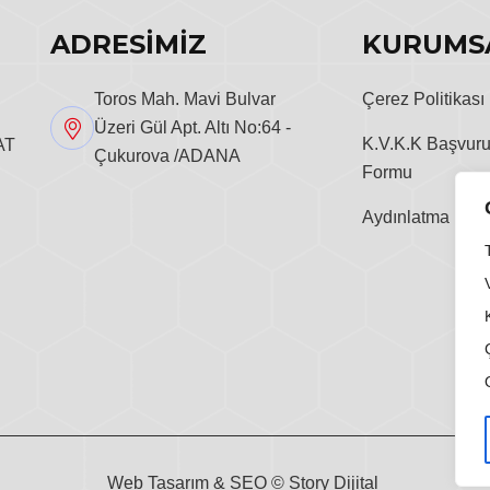
ADRESİMİZ
KURUMS
Toros Mah. Mavi Bulvar
Çerez Politikası
Üzeri Gül Apt. Altı No:64 -
K.V.K.K Başvur
AT
Çukurova /ADANA
Formu
Aydınlatma Metn
Web Tasarım & SEO ©
Story Dijital